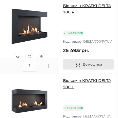
Біокамін KRATKI DELTA
700 P
В наявності
Код товару:
DELTA/700/P/TUV
25 493грн.
До кошика
0
Біокамін KRATKI DELTA
900 L
В наявності
Код товару:
DELTA/900/L/TUV