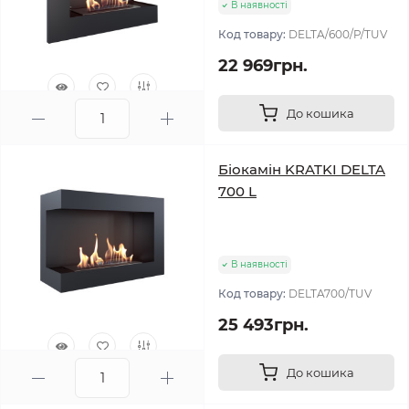
В наявності
Код товару:
DELTA/600/P/TUV
22 969грн.
До кошика
0
Біокамін KRATKI DELTA
700 L
В наявності
Код товару:
DELTA700/TUV
25 493грн.
До кошика
0