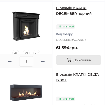
Біокамін KRATKI
DECEMBER чорний
В наявності
Код товару:
DECEMBER/CZARNY
61 594грн.
До кошика
0
Біокамін KRATKI DELTA
1200 L
В наявності