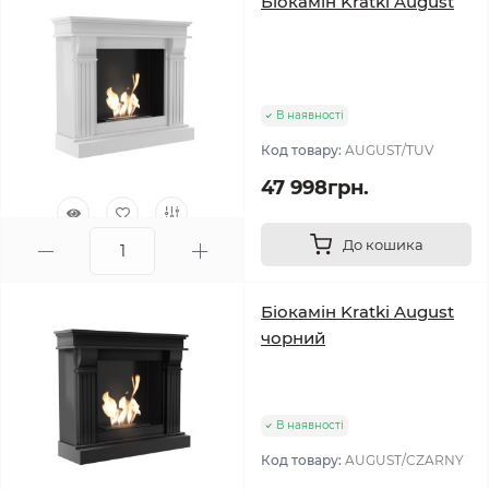
Біокамін Kratki August
В наявності
Код товару:
AUGUST/TUV
47 998грн.
До кошика
1
Біокамін Kratki August
чорний
В наявності
Код товару:
AUGUST/CZARNY