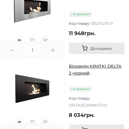
В наявності
Код товару:
DELTA2/TUV
11 948грн.
До кошика
0
Біокамін KRATKI DELTA
2 чорний
В наявності
Код товару:
DELTA2/CZARNY/TUV
8 034грн.