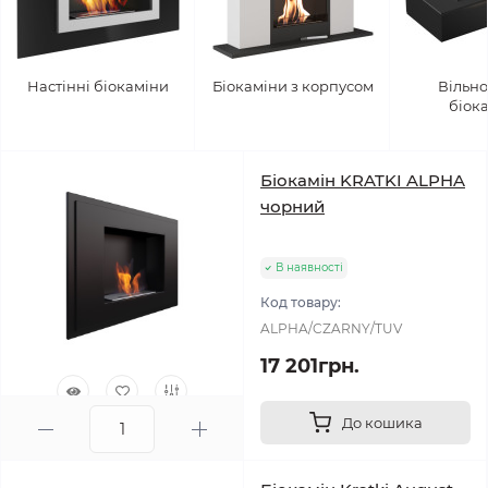
Настінні біокаміни
Біокаміни з корпусом
Вільно
біок
Біокамін KRATKI ALPHA
чорний
В наявності
Код товару:
ALPHA/CZARNY/TUV
17 201грн.
До кошика
1