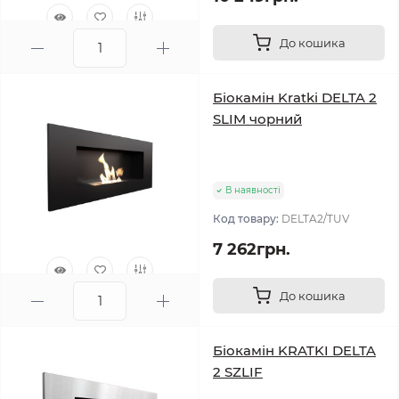
До кошика
1
Біокамін Kratki DELTA 2
SLIM чорний
В наявності
Код товару:
DELTA2/TUV
7 262грн.
До кошика
0
Біокамін KRATKI DELTA
2 SZLIF