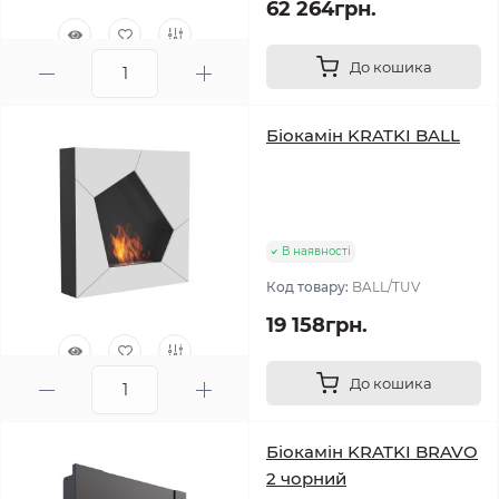
62 264грн.
До кошика
0
Біокамін KRATKI BALL
В наявності
Код товару:
BALL/TUV
19 158грн.
До кошика
1
Біокамін KRATKI BRAVO
2 чорний