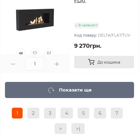
FLAT
В наявності
Код товару:
DELTA/FLAT/TUV
9 270грн.
До кошика
0
Показати ще
1
2
3
4
5
6
7
>
>|