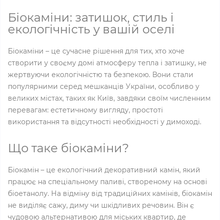
Біокаміни: затишок, стиль і
екологічність у вашій оселі
Біокаміни – це сучасне рішення для тих, хто хоче
створити у своєму домі атмосферу тепла і затишку, не
жертвуючи екологічністю та безпекою. Вони стали
популярними серед мешканців України, особливо у
великих містах, таких як Київ, завдяки своїм численним
перевагам: естетичному вигляду, простоті
використання та відсутності необхідності у димоході.
Що таке біокаміни?
Біокамін – це екологічний декоративний камін, який
працює на спеціальному паливі, створеному на основі
біоетанолу. На відміну від традиційних камінів, біокамін
не виділяє сажу, диму чи шкідливих речовин. Він є
чудовою альтернативою для міських квартир, де