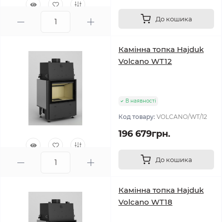
До кошика
0
Камінна топка Hajduk
Volcano WT12
В наявності
Код товару:
VOLCANO/WT/12
196 679грн.
До кошика
0
Камінна топка Hajduk
Volcano WT18