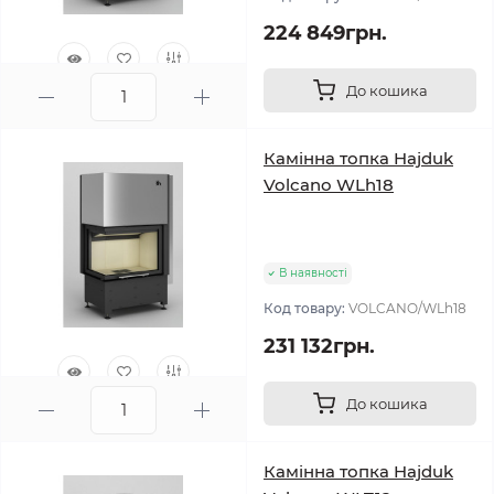
224 849грн.
До кошика
0
Камінна топка Hajduk
Volcano WLh18
В наявності
Код товару:
VOLCANO/WLh18
231 132грн.
До кошика
0
Камінна топка Hajduk