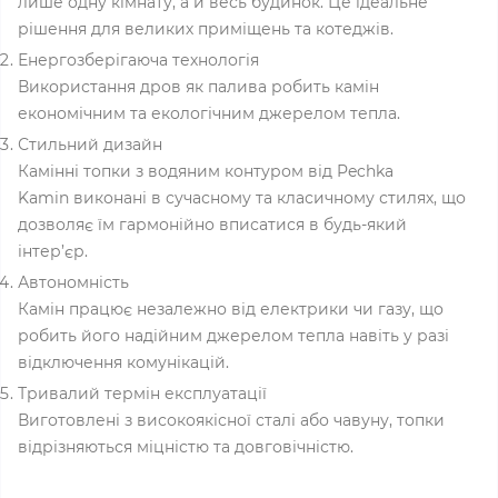
лише одну кімнату, а й весь будинок. Це ідеальне
рішення для великих приміщень та котеджів.
Енергозберігаюча технологія
Використання дров як палива робить камін
економічним та екологічним джерелом тепла.
Стильний дизайн
Камінні топки з водяним контуром від Pechka
Kamin виконані в сучасному та класичному стилях, що
дозволяє їм гармонійно вписатися в будь-який
інтер’єр.
Автономність
Камін працює незалежно від електрики чи газу, що
робить його надійним джерелом тепла навіть у разі
відключення комунікацій.
Тривалий термін експлуатації
Виготовлені з високоякісної сталі або чавуну, топки
відрізняються міцністю та довговічністю.