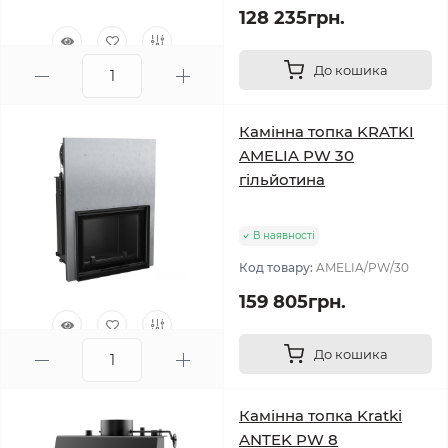
128 235грн.
До кошика
0
Камінна топка KRATKI
AMELIA PW 30
гільйотина
В наявності
Код товару:
AMELIA/PW/30
159 805грн.
До кошика
0
Камінна топка Kratki
ANTEK PW 8