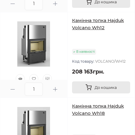
До кошика
0
Камінна топка Hajduk
Volcano Wh12
В наявності
Код товару:
VOLCANO/WH12
208 163грн.
До кошика
0
Камінна топка Hajduk
Volcano Wh18