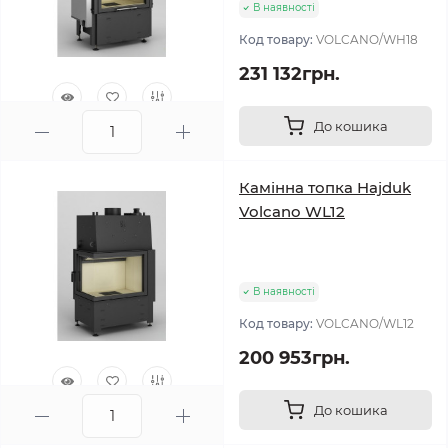
В наявності
Код товару:
VOLCANO/WH18
231 132грн.
До кошика
0
Камінна топка Hajduk
Volcano WL12
В наявності
Код товару:
VOLCANO/WL12
200 953грн.
До кошика
0