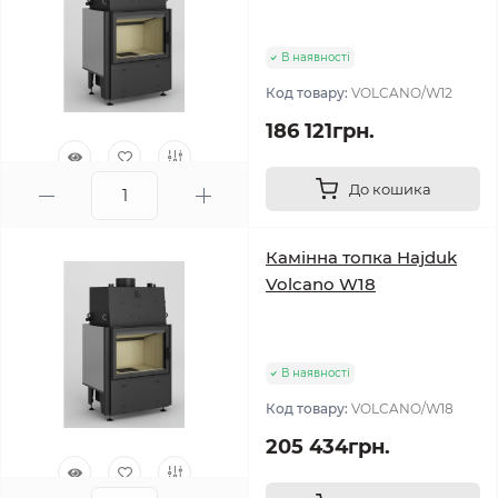
В наявності
Код товару:
VOLCANO/W12
186 121грн.
До кошика
0
Камінна топка Hajduk
Volcano W18
В наявності
Код товару:
VOLCANO/W18
205 434грн.