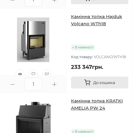
0
Камінна топка Hajduk
Volcano WTh18
В наявності
Код товару:
VOLCANO/WTH18
233 347грн.
До кошика
0
Камінна топка KRATKI
AMELIA PW 24
В наявності