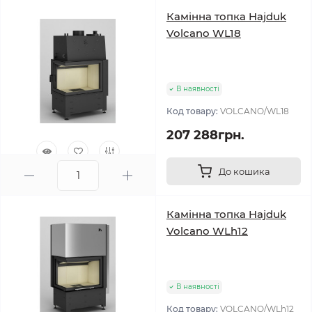
Камінна топка Hajduk
Volcano WL18
В наявності
Код товару:
VOLCANO/WL18
207 288грн.
До кошика
0
Камінна топка Hajduk
Volcano WLh12
В наявності
Код товару:
VOLCANO/WLh12