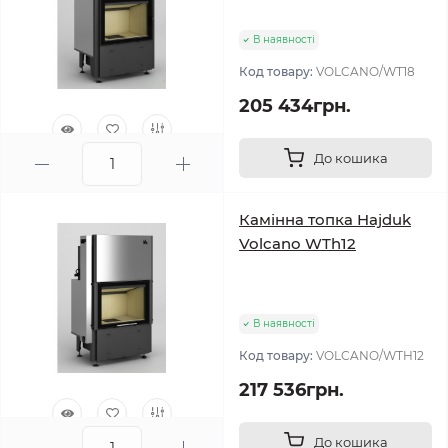
В наявності
Код товару:
VOLCANO/WT18
205 434грн.
До кошика
0
Камінна топка Hajduk
Volcano WTh12
В наявності
Код товару:
VOLCANO/WTH12
217 536грн.
До кошика