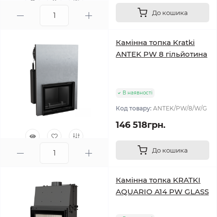
До кошика
0
Камінна топка Kratki
ANTEK PW 8 гільйотина
В наявності
Код товару:
ANTEK/PW/8/W/G
146 518грн.
До кошика
0
Камінна топка KRATKI
AQUARIO A14 PW GLASS