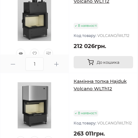
Volcano WLT12
В наявності
Код товару:
VOLCANO/WLT12
212 026грн.
До кошика
0
Камінна топка Hajduk
Volcano WLTh12
В наявності
Код товару:
VOLCANO/WLTh12
263 011грн.