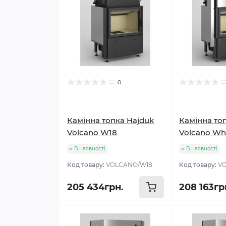
0
Камінна топка Hajduk
Камінна то
Volcano W18
Volcano Wh
В наявності
В наявності
Код товару:
VOLCANO/W18
Код товару:
V
205 434грн.
208 163гр