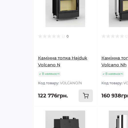
0
Камінна топка Hajduk
Камінна то
Volcano N
Volcano Nh
В наявності
В наявності
Код товару:
VOLCANO/N
Код товару:
V
122 776грн.
160 938гр