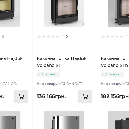
0
0
пка Hajduk
Камінна топка Hajduk
Камінна топ
Volcano ST
Volcano STh
В наявності
В наявності
OLCANO/NH
Код товару:
VOLCANO/ST
Код товару:
VO
н.
136 166грн.
182 156грн