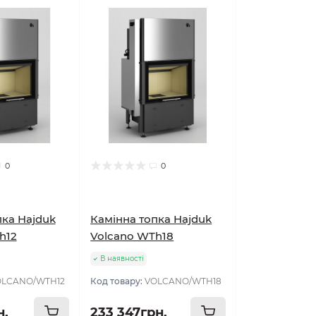
0
0
пка Hajduk
Камінна топка Hajduk
h12
Volcano WTh18
В наявності
OLCANO/WTH12
Код товару:
VOLCANO/WTH18
н.
233 347грн.