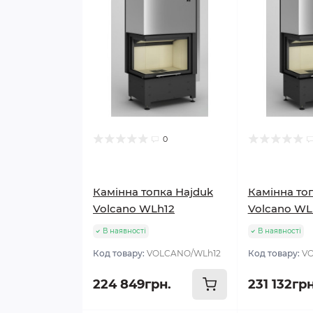
0
Камінна топка Hajduk
Камінна то
Volcano WLh12
Volcano WL
В наявності
В наявності
Код товару:
VOLCANO/WLh12
Код товару:
V
224 849грн.
231 132грн