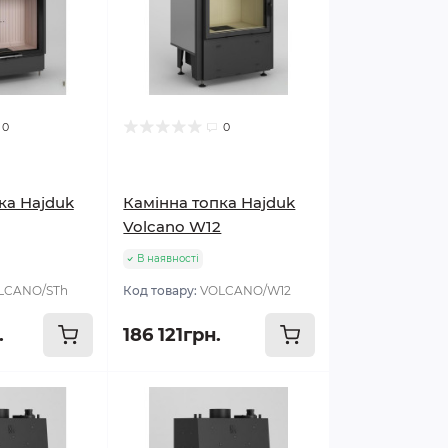
0
0
ка Hajduk
Камінна топка Hajduk
Volcano W12
В наявності
LCANO/STh
Код товару:
VOLCANO/W12
.
186 121грн.