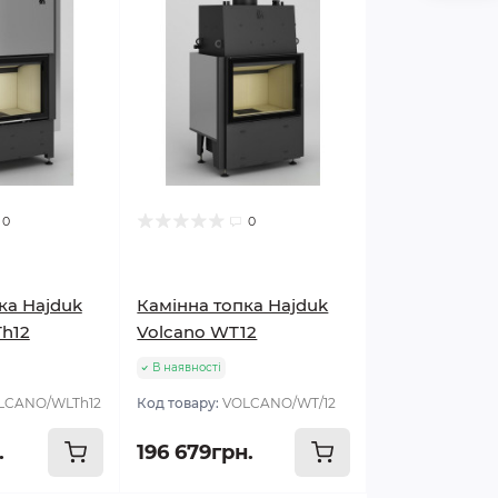
0
0
ка Hajduk
Камінна топка Hajduk
h12
Volcano WT12
В наявності
LCANO/WLTh12
Код товару:
VOLCANO/WT/12
.
196 679грн.