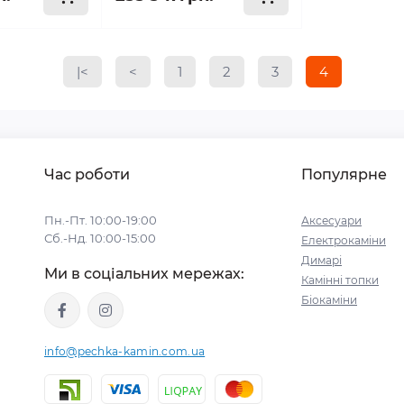
|<
<
1
2
3
4
Час роботи
Популярне
Пн.-Пт. 10:00-19:00
Аксесуари
Сб.-Нд. 10:00-15:00
Електрокаміни
Димарі
Ми в соціальних мережах:
Камінні топки
Біокаміни
info@pechka-kamin.com.ua