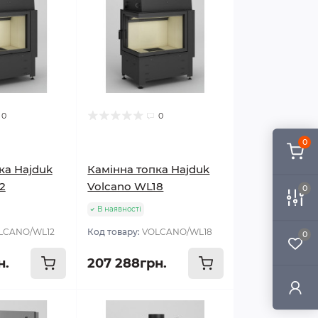
0
0
0
ка Hajduk
Камінна топка Hajduk
2
Volcano WL18
0
В наявності
LCANO/WL12
Код товару:
VOLCANO/WL18
0
н.
207 288грн.