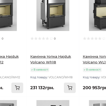
0
0
пка Hajduk
Камінна топка Hajduk
Камінна топ
12
Volcano Wh18
Volcano WL1
В наявності
В наявності
OLCANO/WH12
Код товару:
VOLCANO/WH18
Код товару:
VO
н.
231 132грн.
200 953гр