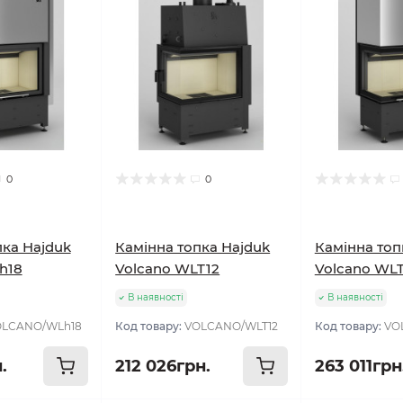
0
0
пка Hajduk
Камінна топка Hajduk
Камінна топ
h18
Volcano WLT12
Volcano WLT
В наявності
В наявності
OLCANO/WLh18
Код товару:
VOLCANO/WLT12
Код товару:
VO
.
212 026грн.
263 011грн