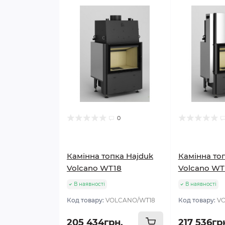
0
Камінна топка Hajduk
Камінна то
Volcano WT18
Volcano WT
В наявності
В наявності
Код товару:
VOLCANO/WT18
Код товару:
V
205 434грн.
217 536гр