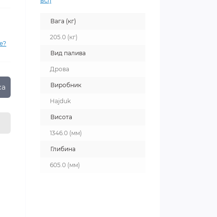
всі)
Вага (кг)
205.0 (кг)
е?
Вид палива
Дрова
Виробник
ка
Hajduk
Висота
1346.0 (мм)
Глибина
605.0 (мм)