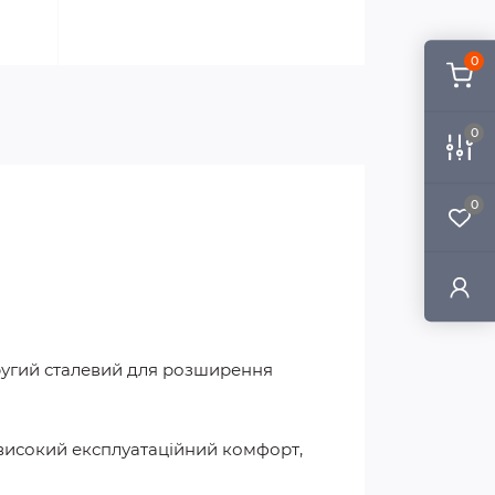
0
0
0
другий сталевий для розширення
 високий експлуатаційний комфорт,