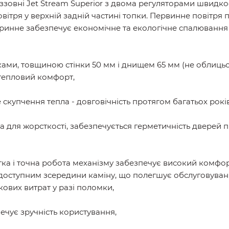
я ззовні Jet Stream Superior з двома регуляторами швидк
овітря у верхній задній частині топки. Первинне повітр
ринне забезпечує економічне та екологічне спалювання
ми, товщиною стінки 50 мм і днищем 65 мм (не облицьова
 тепловий комфорт,
е скупчення тепла - довговічність протягом багатьох років
а для жорсткості, забезпечується герметичність дверей 
гка і точна робота механізму забезпечує високий комфор
оступним зсередини каміну, що полегшує обслуговуванн
кових витрат у разі поломки,
ечує зручність користування,