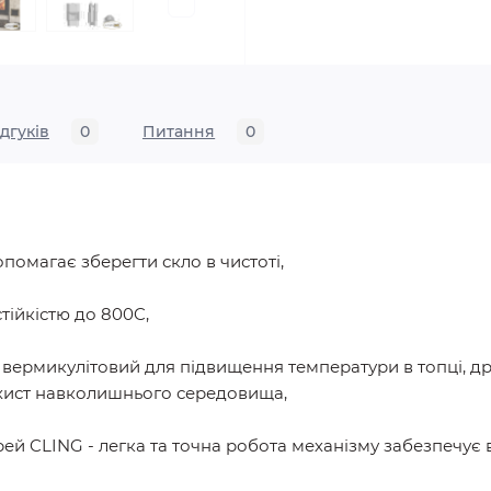
ідгуків
0
Питання
0
помагає зберегти скло в чистоті,
тійкістю до 800C,
й вермикулітовий для підвищення температури в топці, 
ахист навколишнього середовища,
рей CLING - легка та точна робота механізму забезпечує