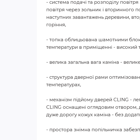
- система подачі та розподілу повітр
повітря через зольник і вторинного п
наступних завантажень деревини, вто
горіння,
- топка облицьована шамотними блока
температури в приміщенні - високий
- велика загальна вага каміна - велик
- структура дверної рами оптимізован
температурах,
- механізм підйому дверей CLING - ле
CLING оснащені оглядовим отвором, д
дуже дорогу кожух каміна - без додат
- простора знімна попільничка забезп