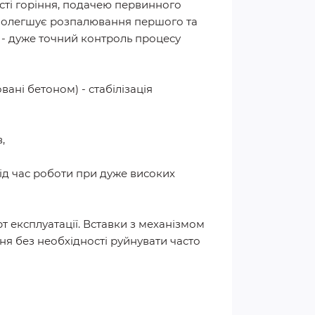
ості горіння, подачею первинного
я полегшує розпалювання першого та
 - дуже точний контроль процесу
ні бетоном) - стабілізація
,
під час роботи при дуже високих
т експлуатації. Вставки з механізмом
я без необхідності руйнувати часто