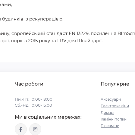
ками,
я будинків із рекуперацією,
айну, європейський стандарт EN 13229, посилення BImSchV
трії, поріг з 2015 року та LRV для Швейцарії.
Час роботи
Популярне
Пн.-Пт. 10:00-19:00
Аксесуари
Сб.-Нд. 10:00-15:00
Електрокаміни
Димарі
Ми в соціальних мережах:
Камінні топки
Біокаміни