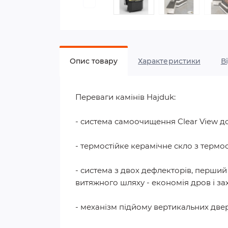
Опис товару
Характеристики
В
Переваги камінів Hajduk:
- система самоочищення Clear View до
- термостійке керамічне скло з термос
- система з двох дефлекторів, перши
витяжного шляху - економія дров і з
- механізм підйому вертикальних две