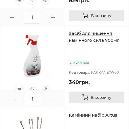
629грн.
0
В корзину
Засіб для чищення
камінного скла 700мл
В наличии
Код товара:
PARKANEX/700
340грн.
В корзину
0
Камінний набір Artus