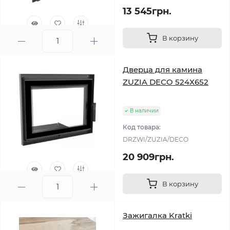
13 545грн.
В корзину
0
Дверца для камина
ZUZIA DECO 524Х652
В наличии
Код товара:
DRZWI/ZUZIA/DECO
20 909грн.
В корзину
0
Зажигалка Kratki