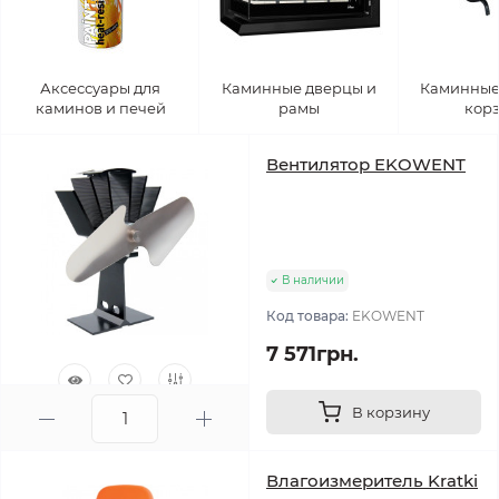
Аксессуары для
Каминные дверцы и
Каминные
каминов и печей
рамы
кор
Вентилятор EKOWENT
В наличии
Код товара:
EKOWENT
7 571грн.
В корзину
0
Влагоизмеритель Kratki