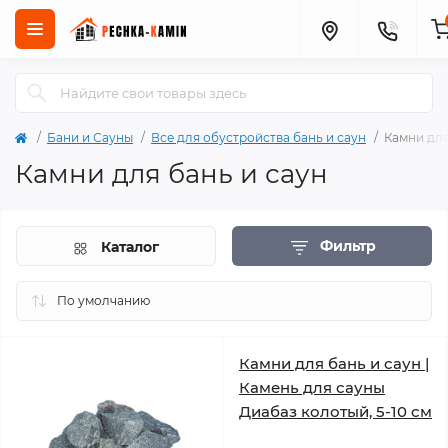
Бани и Сауны
Все для обустройства бань и саун
Камни для
Камни для бань и саун
Фильтр
Каталог
Камни для бань и саун |
Камень для сауны
Диабаз колотый, 5-10 см