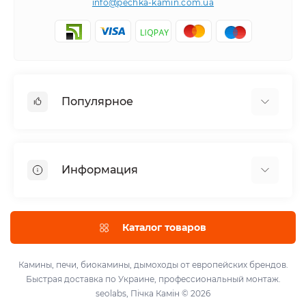
info@pechka-kamin.com.ua
Популярное
Аксессуары
Электрокамины
Информация
Дымоходы
Каминные топки
Галерея Работ
Биокамины
Монтаж
Каталог товаров
О нас
Доставка и оплата
Камины, печи, биокамины, дымоходы от европейских брендов.
Быстрая доставка по Украине, профессиональный монтаж.
Договор оферты
seolabs,
Пічка Камін © 2026
Обмен и возврат