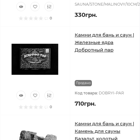
SAUNA/STONE/MALINOVY/10CM/
330грн.
0
Камни для бань и саун |
Железные ядра
Добротный пар
Продано
Код товара:
DOBRYI-PAR
710грн.
0
Камни для бань и саун |
Камень для сауны
Базальт, колотый