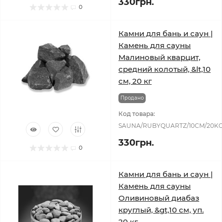
330грн.
0
Камни для бань и саун |
Камень для сауны
Малиновый кварцит,
средний колотый, &lt,10
см, 20 кг
Продано
Код товара:
SAUNA/RUBYQUARTZ/10CM/20K
330грн.
0
Камни для бань и саун |
Камень для сауны
Оливиновый диабаз
круглый, &gt,10 см, уп.
20 кг